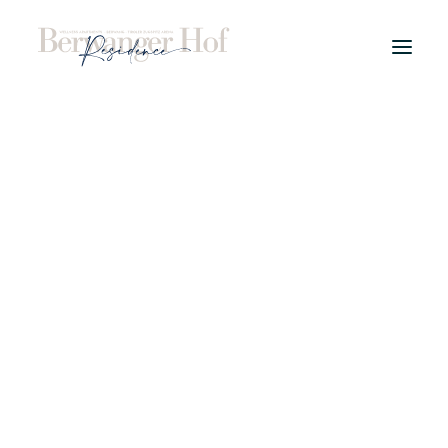
PROJECT
WELLNESS APPARTEMENTEN
TYPES
Wellness maisonette (8-personen)
WINTER
DRIE SLAAPKAMERS EN TWEE
BADKAMERS OVER TWEE
ZOMER
VERDIEPINGEN
LOCATIE
READ MORE
KOPERSINFO