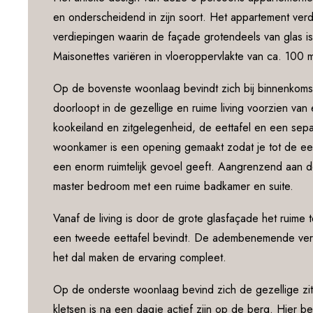
en onderscheidend in zijn soort. Het appartement ver
verdiepingen waarin de façade grotendeels van glas i
Maisonettes variëren in vloeroppervlakte van ca. 100 m
Op de bovenste woonlaag bevindt zich bij binnenkom
doorloopt in de gezellige en ruime living voorzien va
kookeiland en zitgelegenheid, de eettafel en een separa
woonkamer is een opening gemaakt zodat je tot de eer
een enorm ruimtelijk gevoel geeft. Aangrenzend aan 
master bedroom met een ruime badkamer en suite.
Vanaf de living is door de grote glasfaçade het ruime 
een tweede eettafel bevindt. De adembenemende verg
het dal maken de ervaring compleet.
Op de onderste woonlaag bevind zich de gezellige zith
kletsen is na een dagje actief zijn op de berg. Hier 