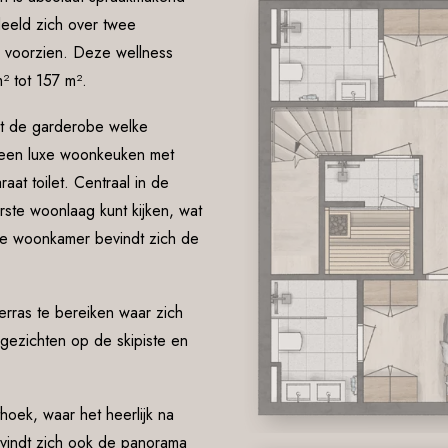
deeld zich over twee
s voorzien. Deze wellness
² tot 157 m².
st de garderobe welke
n een luxe woonkeuken met
at toilet. Centraal in de
ste woonlaag kunt kijken, wat
de woonkamer bevindt zich de
terras te bereiken waar zich
ezichten op de skipiste en
oek, waar het heerlijk na
bevindt zich ook de panorama