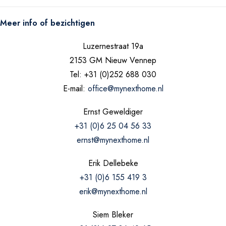
Meer info of bezichtigen
Wellness Penthouse (10-personen)
Luzernestraat 19a
VIER SLAAPKAMERS EN VIER BADKAMERS
2153 GM Nieuw Vennep
Tel: +31 (0)252 688 030
E-mail:
office@mynexthome.nl
Ernst Geweldiger
+31 (0)6 25 04 56 33
ernst@mynexthome.nl
Erik Dellebeke
+31 (0)6 155 419 3
erik@mynexthome.nl
Siem Bleker