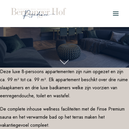
PROJECT
WELLNESS APPARTEMENTEN
TYPES
Deze luxe 8-persoons appartementen zijn ruim opgezet en zijn
ca. 99 m² tot ca. 99 m². Elk appartement beschikt over drie ruime
WINTER
slaapkamers en drie luxe badkamers welke zijn voorzien van
ZOMER
eenregendouche, toilet en wastafel.
LOCATIE
De complete inhouse wellness faciliteiten met de Finse Premium
sauna en het verwarmde bad op het terras maken het
KOPERSINFO
vakantiegevoel compleet.