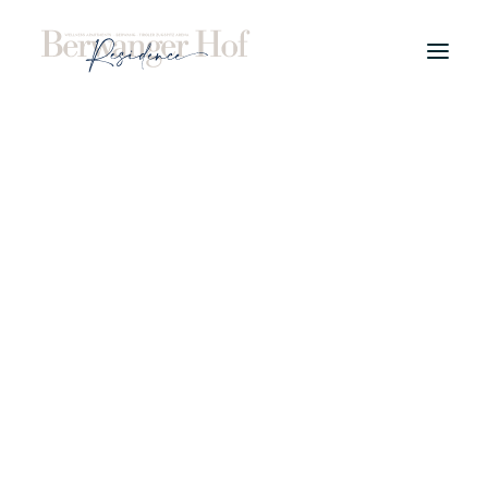
PROJECT
WELLNESS APPARTEMENTEN
TYPES
WINTER
ZOMER
LOCATIE
KOPERSINFO