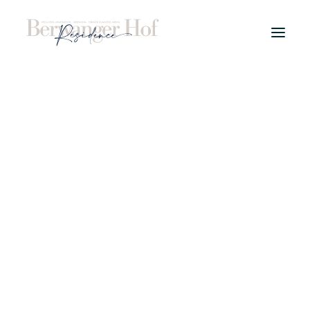
PROJECT
WELLNESS APPARTEMENTEN
TYPES
WINTER
ZOMER
LOCATIE
KOPERSINFO