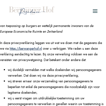
Privacyverklaring (EU)
Deze privacyverklaring is voor het laatst bijgewerkt op mei 6, 2024 en is
van toepassing op burgers en wettelijk permanente inwoners van de
Europese Economische Ruimte en Zwitserland
PROJECT
In deze privacyverklaring leggen we uit wat we doen met de gegevens die
WELLNESS APPARTEMENTEN
we via
https://berwangerhof.nl
over u verkrijgen. We raden u aan deze
verklaring aandachtig te lezen. Bij onze verwerking voldoen we aan de
TYPES
vereisten van privacywetgeving. Dat betekent onder andere dat:
WINTER
wij duidelijk vermelden met welke doeleinden wij persoonsgegevens
verwerken. Dat doen wij via deze privacyverklaring;
ZOMER
wij streven ernaar onze verzameling van persoonsgegevens te
beperken tot enkel de persoonsgegevens die noodzakelijk zijn voor
LOCATIE
legitieme doeleinden;
KOPERSINFO
wij u eerst vragen om uitdrukkelijke toestemming om uw
persoonsgegevens te verwerken in gevallen waarin uw toestemming is